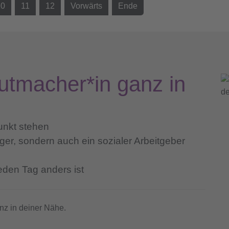
10
11
12
Vorwärts
Ende
utmacher*in ganz in
unkt stehen
räger, sondern auch ein sozialer Arbeitgeber
eden Tag anders ist
nz in deiner Nähe.