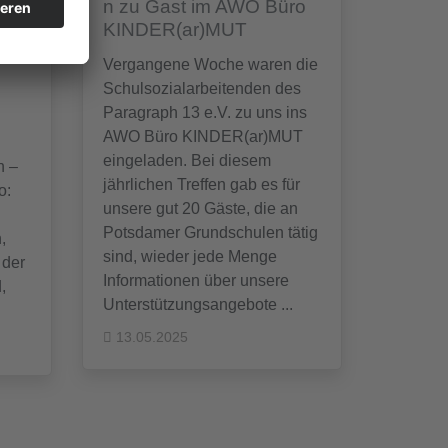
n zu Gast im AWO Büro
KINDER(ar)MUT
m
Vergangene Woche waren die
Schulsozialarbeitenden des
Paragraph 13 e.V. zu uns ins
AWO Büro KINDER(ar)MUT
eingeladen. Bei diesem
n –
jährlichen Treffen gab es für
o:
unsere gut 20 Gäste, die an
Potsdamer Grundschulen tätig
,
sind, wieder jede Menge
 der
Informationen über unsere
,
Unterstützungsangebote ...
13.05.2025