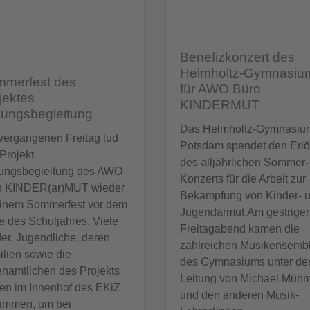
Benefizkonzert des
Helmholtz-Gymnasiu
merfest des
für AWO Büro
jektes
KINDERMUT
dungsbegleitung
Das Helmholtz-Gymnasiu
vergangenen Freitag lud
Potsdam spendet den Erl
Projekt
des alljährlichen Sommer-
dungsbegleitung des AWO
Konzerts für die Arbeit zur
o KINDER(ar)MUT wieder
Bekämpfung von Kinder- 
einem Sommerfest vor dem
Jugendarmut.Am gestrige
 des Schuljahres. Viele
Freitagabend kamen die
er, Jugendliche, deren
zahlreichen Musikensemb
lien sowie die
des Gymnasiums unter de
namtlichen des Projekts
Leitung von Michael Mühm
en im Innenhof des EKiZ
und den anderen Musik-
ammen, um bei