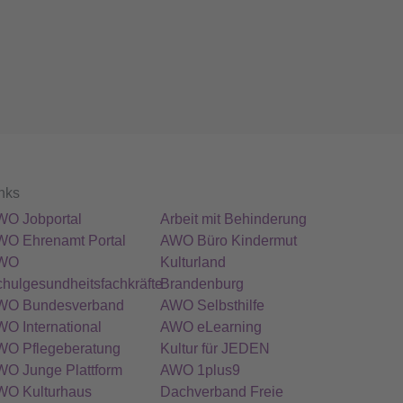
nks
WO Jobportal
Arbeit mit Behinderung
WO Ehrenamt Portal
AWO Büro Kindermut
WO
Kulturland
hulgesundheitsfachkräfte
Brandenburg
WO Bundesverband
AWO Selbsthilfe
O International
AWO eLearning
WO Pflegeberatung
Kultur für JEDEN
WO Junge Plattform
AWO 1plus9
WO Kulturhaus
Dachverband Freie