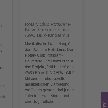
Rotary Club Potsdam-
m
Belvedere unterstützt
AWO Büro Kindermut
Musikalische Darbietung über
m
den Dächern Potsdams: Der
ös
Rotary Club Potsdam-
Belvedere unterstützt erneut
das Projekt „Frühblüher“ des
und
AWO-Büros KINDER(ar)MUT
n
Mit einer eindrucksvollen
musikalischen Darbietung
les
eröffneten gestern drei junge
r
Talente – zwei Kinder und
elt
eine Jugendliche – ...