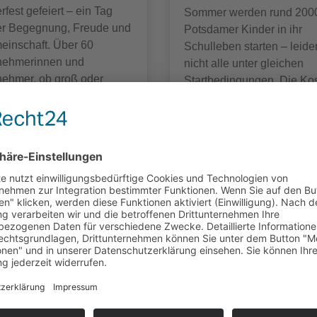
rfest gefeiert – ein Tag
Sommer werden rund 200
ler Begegnung, Freude und
Potsdamer Kinder in ihr
einschaft. Über 60
Schulleben starten – leide
lnehmerinnen und
nicht alle unter gleichen
nehmer, ob groß oder
Startbedingungen. Die Ko
in, kamen zusammen, um
für eine Erstausstattung fü
sen besonderen Anlass
Schulstarter*innen belauf
einander zu begehen.Das
sich ...
 begann mit einer
13.06.2025
lichen ...
.06.2025
 Recht auf eine
Integrationskochen–
derschöne Kindheit
Maultaschen aus alle
heutigen Kindertag ein