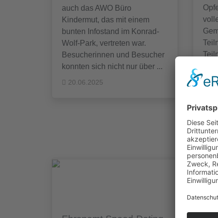
Opfe
auch das AWO Büro
vol
Kindermut, das mit einem
Gem
bunten Infostand im Konrad-
Tei
Wolf-Park, vertreten war.
Teil
Besucherinnen und Besucher
kle
konnten sich nicht nur über ...
die
20.06.2025
mit
Fest
herz
16
Das
wun
Zum 