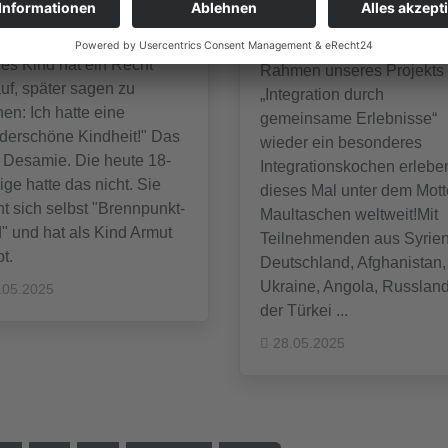
Welt
stück über Großwerden in
ut
Am Samstag durften wir i
es Kind hat ein Recht
Rahmen unseres Projekts
uf, später sagen zu
„Integration durch
en: Ich hatte eine
gemeinsame Erlebnisse“
derschöne Kindheit!" Das
wieder ein besonderes
 Desamie. Die heute 18-
Integrationskochen erlebe
ige hatte das nicht. Sie
dieses Mal unter dem Mott
t sich selbst "Brennpunkt-
Maultaschen weltweit!Mit
" und hat als Kind Armut
Teilnehmenden aus Syrien
bt.
Deutschland, Afghanistan,
Ukraine, Angola, Russland
.05.2025
der Türkei ...
28.05.2025