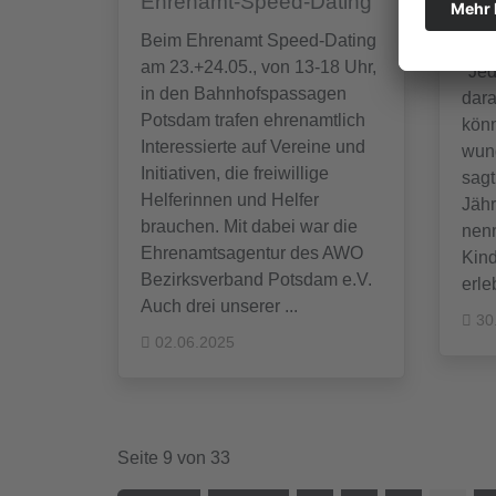
Ehrenamt-Speed-Dating
Hör
Arm
Beim Ehrenamt Speed-Dating
am 23.+24.05., von 13-18 Uhr,
"Jed
in den Bahnhofspassagen
dara
Potsdam trafen ehrenamtlich
könn
Interessierte auf Vereine und
wun
Initiativen, die freiwillige
sagt
Helferinnen und Helfer
Jähr
brauchen. Mit dabei war die
nenn
Ehrenamtsagentur des AWO
Kind
Bezirksverband Potsdam e.V.
erle
Auch drei unserer ...
30
02.06.2025
Seite 9 von 33