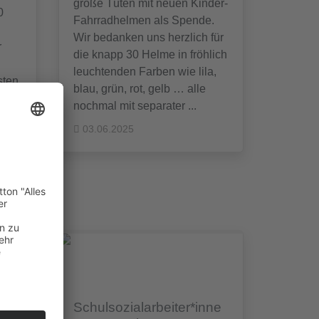
große Tüten mit neuen Kinder-
0
Fahrradhelmen als Spende.
Wir bedanken uns herzlich für
r
die knapp 30 Helme in fröhlich
leuchtenden Farben wie lila,
sten
blau, grün, rot, gelb … alle
r
nochmal mit separater ...
en
03.06.2025
Schulsozialarbeiter*inne
r