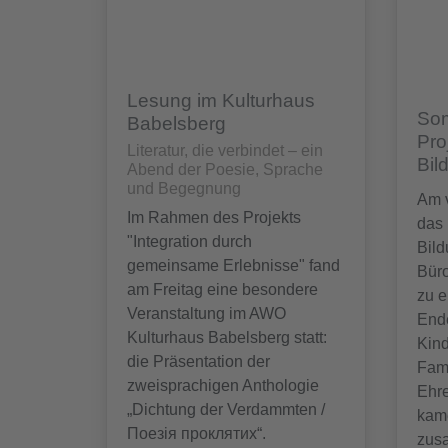
Lesung im Kulturhaus
Som
Babelsberg
Pro
Literatur, die verbindet – ein
Bil
Abend der Poesie, Sprache
und Begegnung
Am 
Im Rahmen des Projekts
das 
"Integration durch
Bil
gemeinsame Erlebnisse" fand
Bür
am Freitag eine besondere
zu 
Veranstaltung im AWO
Ende
Kulturhaus Babelsberg statt:
Kind
die Präsentation der
Fami
zweisprachigen Anthologie
Ehre
„Dichtung der Verdammten /
kam
Поезія проклятих“.
zus