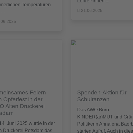
Lehrer*innen ...
merlichen Temperaturen
21.06.2025
...
.06.2025
meinsames Feiern
Spenden-Aktion für
 Opferfest in der
Schulranzen
 Alten Druckerei
Das AWO Büro
tsdam
KINDER(ar)MUT und Grü
4. Juni 2025 wurde in der
Politikerin Annalena Baer
en Druckerei Potsdam das
starten Aufruf. Auch in di