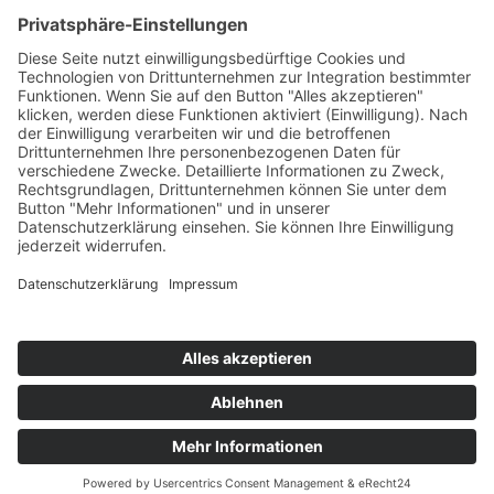
AWO International
AWO Pflegeberatung
AWO Junge Plattform
AWO Kulturhaus Babelsberg
Arbeit mit Behinderung
AWO Büro Kindermut
Kulturland Brandenburg
AWO Selbsthilfe
AWO eLearning
Kultur für JEDEN
AWO 1plus9
Dachverband Freie Suchtselbsthilfe
© 1990 - 2026 Arbeiterwohlfahrt Bezirksverband Potsdam e. V.
Impressum
|
Datenschutz
|
Barrierefreiheitserklärung
Jobportal
Mutige Mutmacher*innen gesucht!
Komm zu den mutigen Mutmacher*innen.
neugierig?