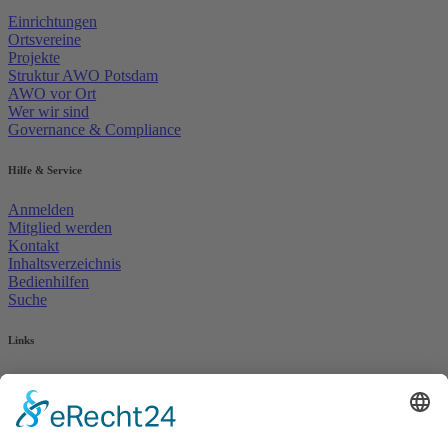
Einrichtungen
Ortsvereine
Projekte
Struktur AWO Potsdam
AWO vor Ort
Wer wir sind
Governance & Compliance
Hilfe & Service
Anmelden
Mitglied werden
Kontakt
Inhaltsverzeichnis
Bedienhilfen
Suche
Links
AWO Jobportal
AWO Ehrenamt Portal
AWO Schulgesundheitsfachkräfte
AWO Bundesverband