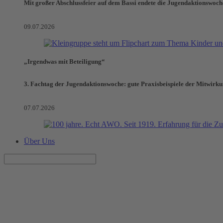
Mit großer Abschlussfeier auf dem Bassi endete die Jugendaktionswoch
09.07.2026
„Irgendwas mit Beteiligung“
3. Fachtag der Jugendaktionswoche: gute Praxisbeispiele der Mitwirk
07.07.2026
Über Uns
Anspruch auf Wohngeld prüfen
AWO Büro KINDER(ar)MUT unterstützt bei der Antragstellung