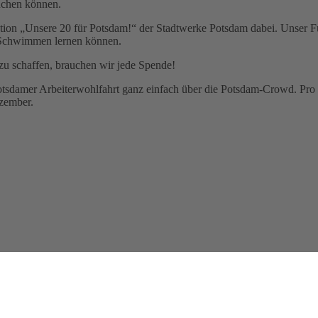
uchen können.
tion „Unsere 20 für Potsdam!“ der Stadtwerke Potsdam dabei. Unser F
s Schwimmen lernen können.
 zu schaffen, brauchen wir jede Spende!
damer Arbeiterwohlfahrt ganz einfach über die Potsdam-Crowd. Pro 
zember.
jekthaus Potsdam anzutreffen ist, haben wieder für das AWO Büro K