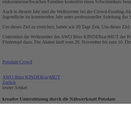
einkommensschwachen Familien kostenfrei einen Schwimmkurs bes
Auch in diesem Jahr sind die Wellenreiter bei der Crowd-Funding-Ak
Jugendliche im kommenden Jahr unter professioneller Anleitung da
Um dieses Ziel zu erreichen, haben wir 20 Tage Zeit. Um dieses Ziel
Unterstützt die Wellenreiter des AWO Büro KINDER(ar)MUT der Pots
Fördertopf dazu. Die Aktion läuft vom 20. November bis zum 10. De
Potsdam Crowd
AWO Büro KINDER(ar)MUT
Zurück
letzter Artikel
kreative Unterstützung durch die Nähwerkstatt Potsdam
14.11.2024
13:25
Die vielen Hände der MUG Brandenburg Nähwerkstatt, welche im Pro
Artikel lesen
nächster Artikel