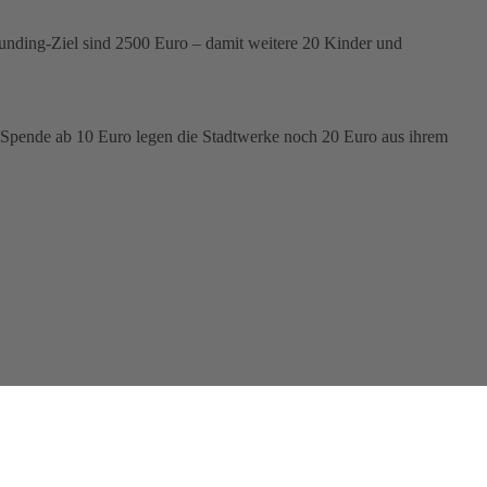
unding-Ziel sind 2500 Euro – damit weitere 20 Kinder und
Spende ab 10 Euro legen die Stadtwerke noch 20 Euro aus ihrem
INDER(ar)MUT fleißig genäht. Und das über ...