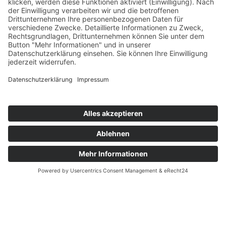
Familienkleidertauschparty im
rotbloq
Artikel vom 20.02.2025