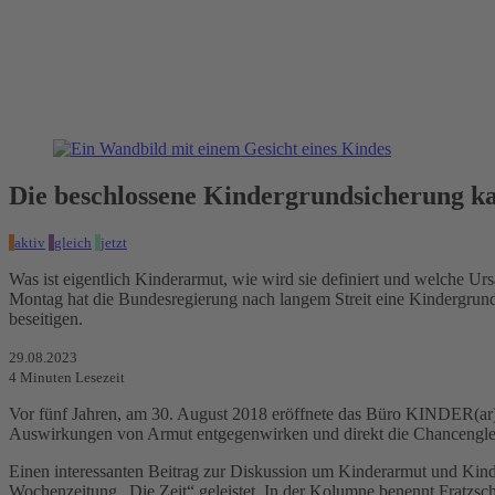
Die beschlossene Kindergrundsicherung ka
aktiv
gleich
jetzt
Was ist eigentlich Kinderarmut, wie wird sie definiert und welche U
Montag hat die Bundesregierung nach langem Streit eine Kindergrunds
beseitigen.
29.08.2023
4
Minuten Lesezeit
Vor fünf Jahren, am 30. August 2018 eröffnete das Büro KINDER(ar
Auswirkungen von Armut entgegenwirken und direkt die Chancengleic
Einen interessanten Beitrag zur Diskussion um Kinderarmut und Kind
Wochenzeitung „Die Zeit“ geleistet. In der Kolumne benennt Fratzsc