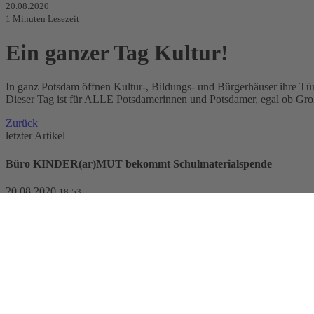
20.08.2020
1
Minuten Lesezeit
Ein ganzer Tag Kultur!
In ganz Potsdam öffnen Kultur-, Bildungs- und Bürgerhäuser ihre T
Dieser Tag ist für ALLE Potsdamerinnen und Potsdamer, egal ob Groß od
Zurück
letzter Artikel
Büro KINDER(ar)MUT bekommt Schulmaterialspende
20.08.2020
18:53
Heute morgen erreichte ein großer Karton gefüllt mit Schulmater
Artikel lesen
nächster Artikel
Neues Stadtteilfrühstück in Potsdam Waldstadt
28.08.2020
08:44
Gemeinsam mit dem Haus der Begegnung lädt das AWO Büro KINDER(ar
Artikel lesen