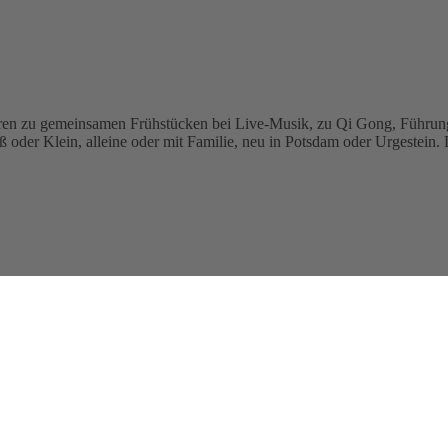
üren zu gemeinsamen Frühstücken bei Live-Musik, zu Qi Gong, Führun
er Klein, alleine oder mit Familie, neu in Potsdam oder Urgestein. Die 
ialien und einigen Schulrucksäcken sowie eine Geldspende von insg
)MUT jetzt auch in der Waldstadt dazu ein, bei einem gesunden Frü