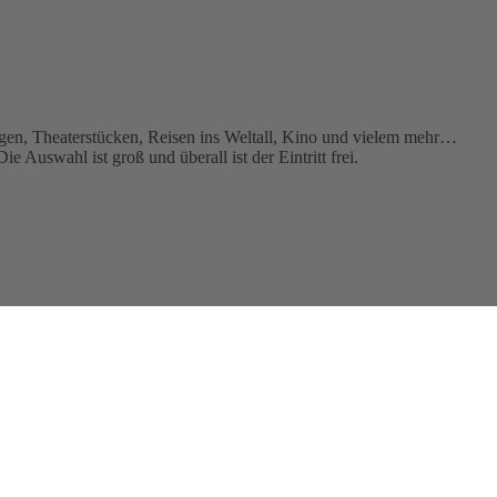
gen, Theaterstücken, Reisen ins Weltall, Kino und vielem mehr…
Auswahl ist groß und überall ist der Eintritt frei.
esamt 90 € das AWO Büro KINDER(ar)MUT.
hstück in den Tag zu starten. Immer montags ...