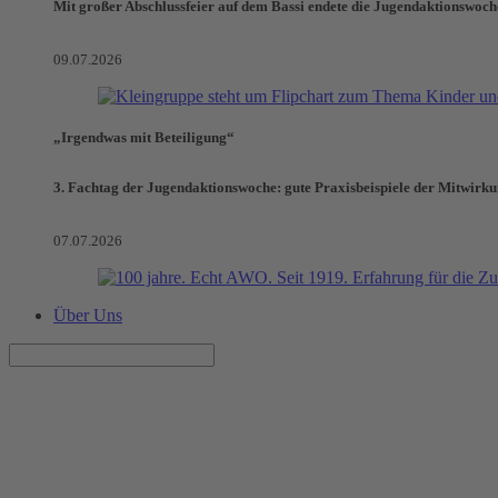
Mit großer Abschlussfeier auf dem Bassi endete die Jugendaktionswoch
09.07.2026
„Irgendwas mit Beteiligung“
3. Fachtag der Jugendaktionswoche: gute Praxisbeispiele der Mitwirk
07.07.2026
Über Uns
Kultur für JEDEN am 13.09.20
einen ganzen Tag lang kostenfrei Kultur erleben, dabei sein, mitma