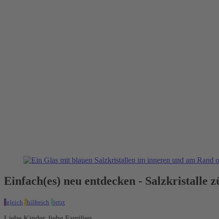
Einfach(es) neu entdecken - Salzkristalle 
gleich
hilfreich
jetzt
Liebe Kinder, liebe Familien,