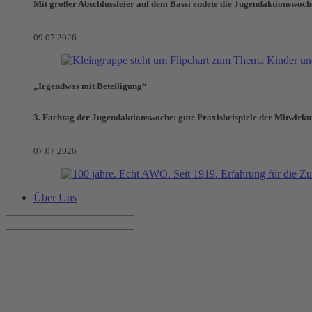
Mit großer Abschlussfeier auf dem Bassi endete die Jugendaktionswoch
09.07.2026
„Irgendwas mit Beteiligung“
3. Fachtag der Jugendaktionswoche: gute Praxisbeispiele der Mitwirk
07.07.2026
Über Uns
Volksinitiative „Schule SATT!“ 
Neuer Landtag muss sich mit kostenlosem Schulessen befassen