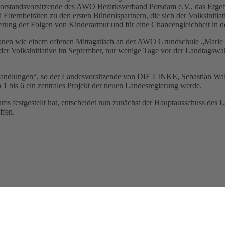
orstandsvorsitzende des AWO Bezirksverband Potsdam e.V., das Ergebn
lternbeiräten zu den ersten Bündnispartnern, die sich der Volksinitia
rung der Folgen von Kinderarmut und für eine Chancengleichheit in d
ktionen wie einem offenen Mittagstisch an der AWO Grundschule „Marie
r Volksinitiative im September, nur wenige Tage vor der Landtagswah
handlungen“, so der Landesvorsitzende von DIE LINKE, Sebastian Wal
 1 bis 6 ein zentrales Projekt der neuen Landesregierung werde.
 festgestellt hat, entscheidet nun zunächst der Hauptausschuss des L
ffen.
nschbäume sind bunt geschmückt mit Wunschzetteln von über 800 Ki