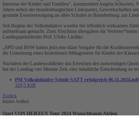
Interesse der Kinder und Familien“, kommentiert Angela Schweers, V
Jahres neben der brandenburgischen Linkspartei, Gewerkschaften und E
gesunde Essenversorgung an allen Schulen in Brandenburg: zur Linde
Seit Beginn der Volksinitiative wurden bei öffentlich wirksamen A
aufmerksam gemacht. Zum Abschluss übergaben die Vertreter*innen de
Landtagspräsidentin Prof. Ulrike Liedtke.
„SPD und BSW haben jetzt eine klare Vorgabe für die Koalitionsver
die Umsetzung eines kostenlosen Mittagessens für Kinder der Klassen
Nachdem der Landeswahlleiter das Erreichen des notwendigen Quorums
hat der Landtag vier Monate Zeit, eine inhaltliche Entscheidung zu tre
PM Volksinitiative Schule SATT erfolgreich 06.11.2024.pdf
329,5 KiB
Zurück
letzter Artikel
Start VON HERZEN Tour 2024 Wunschbaum Aktion
06.11.2024
08:10
Heute startet unsere AWO VON HERZEN Wunschbaumaktion. Unsere Wu
Artikel lesen