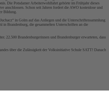
is. Die Potsdamer Arbeiterwohlfahrt gehörte im Frühjahr dieses
tive anschlossen. Schon seit Jahren fordert die AWO kostenlose und
er Bildung.
 Juchacz“ in Golm auf das Anliegen und die Unterschriftensammlung
l in Brandenburg, die gesammelten Unterschriften an die
ter. 22.500 Brandenburgerinnen und Brandenburger erwarteten, dass
andes über die Zulässigkeit der Volksinitiative Schule SATT! Danach
ndern und Jugendlichen, die in Einrichtungen des ...