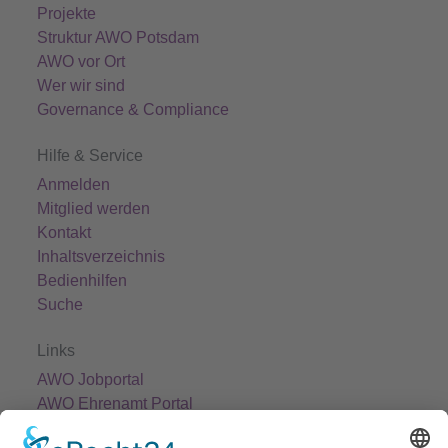
Projekte
Struktur AWO Potsdam
AWO vor Ort
Wer wir sind
Governance & Compliance
Hilfe & Service
Anmelden
Mitglied werden
Kontakt
Inhaltsverzeichnis
Bedienhilfen
Suche
Links
AWO Jobportal
AWO Ehrenamt Portal
AWO Schulgesundheitsfachkräfte