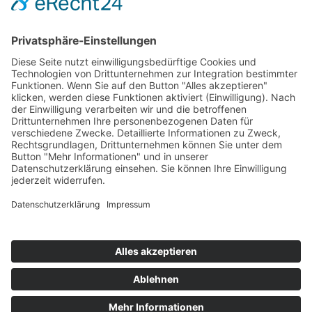
AWO Bundesverband
AWO International
AWO Pflegeberatung
AWO Junge Plattform
AWO Kulturhaus Babelsberg
Arbeit mit Behinderung
AWO Büro Kindermut
Kulturland Brandenburg
AWO Selbsthilfe
AWO eLearning
Kultur für JEDEN
AWO 1plus9
Dachverband Freie Suchtselbsthilfe
© 1990 - 2026 Arbeiterwohlfahrt Bezirksverband
Potsdam e. V.