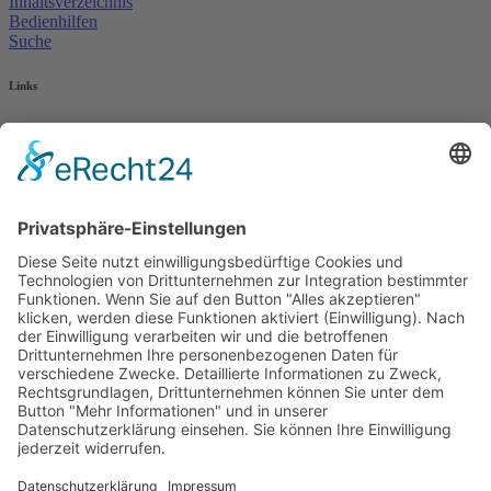
Inhaltsverzeichnis
Bedienhilfen
Suche
Links
AWO Jobportal
AWO Ehrenamt Portal
AWO Schulgesundheitsfachkräfte
AWO Bundesverband
AWO International
AWO Pflegeberatung
AWO Junge Plattform
AWO Kulturhaus Babelsberg
Arbeit mit Behinderung
AWO Büro Kindermut
Kulturland Brandenburg
AWO Selbsthilfe
AWO eLearning
Kultur für JEDEN
AWO 1plus9
Dachverband Freie Suchtselbsthilfe
© 1990 - 2026 Arbeiterwohlfahrt Bezirksverband Potsdam e. V.
Impressum
|
Datenschutz
|
Barrierefreiheitserklärung