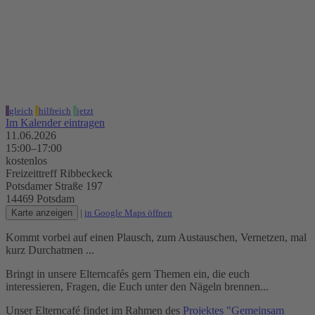
Elterncafé im Ribbeckeck
11.06.2026, 15:00–17:00 Uhr
Freizeittreff Ribbeckeck
gleich
hilfreich
jetzt
Im Kalender eintragen
11.06.2026
15:00–17:00
kostenlos
Freizeittreff Ribbeckeck
Potsdamer Straße 197
14469 Potsdam
Karte anzeigen
|
in Google Maps öffnen
Kommt vorbei auf einen Plausch, zum Austauschen, Vernetzen, mal
kurz Durchatmen ...
Bringt in unsere Elterncafés gern Themen ein, die euch
interessieren, Fragen, die Euch unter den Nägeln brennen...
Unser Elterncafé findet im Rahmen des
Projektes "Gemeinsam