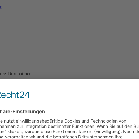
urz Durchatmen ...
 Fragen, die Euch unter den Nägeln brennen...
sen - Stark vor Ort"
statt und wird gefördert aus Mitteln der Euro