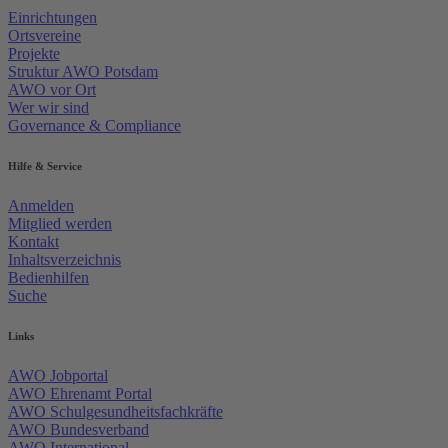
Einrichtungen
Ortsvereine
Projekte
Struktur AWO Potsdam
AWO vor Ort
Wer wir sind
Governance & Compliance
Hilfe & Service
Anmelden
Mitglied werden
Kontakt
Inhaltsverzeichnis
Bedienhilfen
Suche
Links
AWO Jobportal
AWO Ehrenamt Portal
AWO Schulgesundheitsfachkräfte
AWO Bundesverband
AWO International