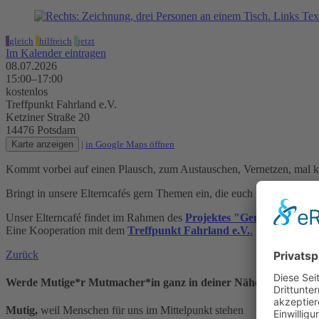
gleich
hilfreich
jetzt
Im Kalender eintragen
08.07.2026
15:00–17:00
kostenlos
Treffpunkt Fahrland e.V.
Ketziner Straße 20
14476 Potsdam
Karte anzeigen
|
in Google Maps öffnen
Kommt vorbei auf einen Plausch, zum Austauschen, Vernetzen, mal k
Bringt in unsere Elterncafés gern Themen ein, die euch interessieren,
Unser Elterncafé findet im Rahmen des
Projektes "Gemeinsam wach
Eine Kooperation mit dem
Treffpunkt Fahrland e.V.
.
Zurück
Werde Mutige*r Mutmacher*in ganz in deiner Nähe!
Mutig,
weil Menschen für uns im Mittelpunkt stehen