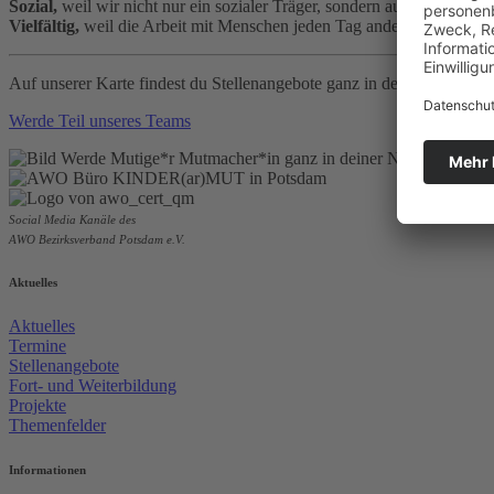
Sozial,
weil wir nicht nur ein sozialer Träger, sondern auch ein sozial
Vielfältig,
weil die Arbeit mit Menschen jeden Tag anders ist
Auf unserer Karte findest du Stellenangebote ganz in deiner Nähe.
Werde Teil unseres Teams
Social Media Kanäle des
AWO Bezirksverband Potsdam e.V.
Aktuelles
Aktuelles
Termine
Stellenangebote
Fort- und Weiterbildung
Projekte
Themenfelder
Informationen