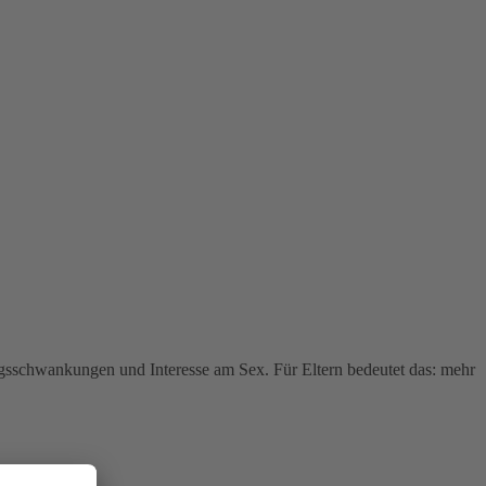
ngsschwankungen und Interesse am Sex. Für Eltern bedeutet das: mehr