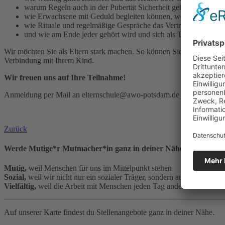
warum Regeln auch in der Pubertät Sicherheit geben,
wie Erwachsene mit Geduld begleiten können, wenn Jugendlich
wie Rituale und regelmäßige Gespräche das Vertrauen stärken,
und wie am Ende jeder gehört wird und sich als Teil der Familie
Wir möchten Sie als Eltern stark machen. So können Sie Ihren Alltag m
Verbindung mit Ihrem Kind.
Wir freuen uns auf Ihre Teilnahme!
Anmeldung per Mail an elternschule@awo-potsdam.de oder TEL: 03
Zurück
Werde Mutige*r Mutmacher*in ganz in deiner Nähe!
Mutig,
weil Menschen für uns im Mittelpunkt stehen
Sozial,
weil wir nicht nur ein sozialer Träger, sondern auch ein sozial
Vielfältig,
weil die Arbeit mit Menschen jeden Tag anders ist
Auf unserer Karte findest du Stellenangebote ganz in deiner Nähe.