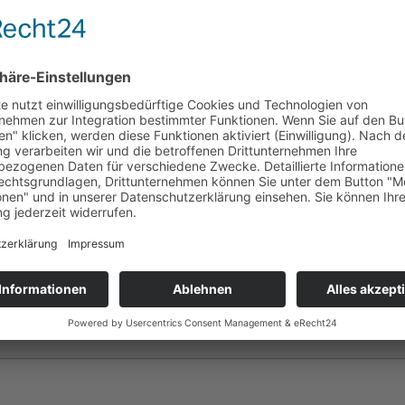
e Grenzen testen,
 fühlt.
it der Familie mit Vertrauen und Respekt gestalten. Und das Wichtigste
31. 200 76 310
er Arbeitgeber sind