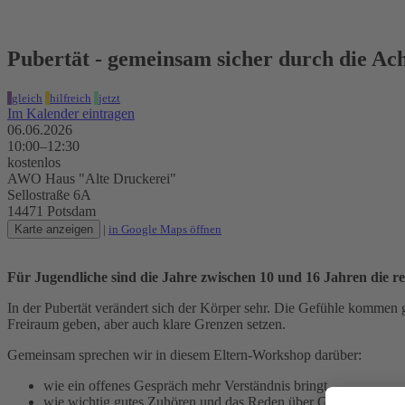
Pubertät - gemeinsam sicher durch die Ac
gleich
hilfreich
jetzt
Im Kalender eintragen
06.06.2026
10:00–12:30
kostenlos
AWO Haus "Alte Druckerei"
Sellostraße 6A
14471 Potsdam
Karte anzeigen
|
in Google Maps öffnen
Für Jugendliche sind die Jahre zwischen 10 und 16 Jahren die rei
In der Pubertät verändert sich der Körper sehr. Die Gefühle kommen
Freiraum geben, aber auch klare Grenzen setzen.
Gemeinsam sprechen wir in diesem Eltern-Workshop darüber:
wie ein offenes Gespräch mehr Verständnis bringt,
wie wichtig gutes Zuhören und das Reden über Gefühle ist,