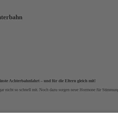
hterbahn
nste Achterbahnfahrt – und für die Eltern gleich mit!
 gar nicht so schnell mit. Noch dazu sorgen neue Hormone für Stimmu