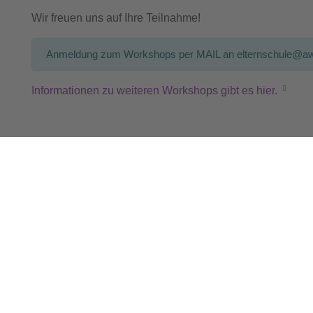
Wir freuen uns auf Ihre Teilnahme!
Anmeldung zum Workshops per MAIL an
elternschule@a
Informationen zu weiteren Workshops gibt es hier.
utmacher*in ganz in