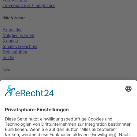
Governance & Compliance
Hilfe & Service
Anmelden
Mitglied werden
Kontakt
Inhaltsverzeichnis
Bedienhilfen
Suche
Links
AWO Jobportal
AWO Ehrenamt Portal
AWO Schulgesundheitsfachkräfte
AWO Bundesverband
AWO International
AWO Pflegeberatung
AWO Junge Plattform
AWO Kulturhaus Babelsberg
Arbeit mit Behinderung
AWO Büro Kindermut
Kulturland Brandenburg