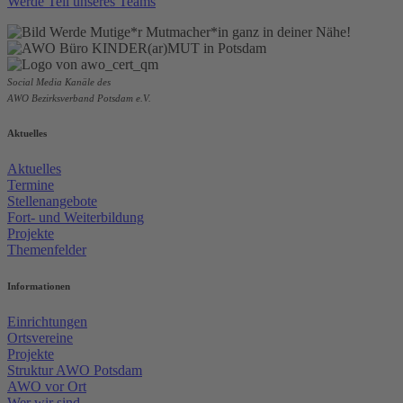
Werde Teil unseres Teams
Social Media Kanäle des
AWO Bezirksverband Potsdam e.V.
Aktuelles
Aktuelles
Termine
Stellenangebote
Fort- und Weiterbildung
Projekte
Themenfelder
Informationen
Einrichtungen
Ortsvereine
Projekte
Struktur AWO Potsdam
AWO vor Ort
Wer wir sind