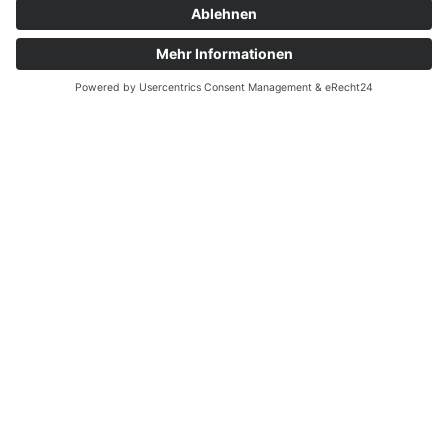
Inhaltsverzeichnis
Bedienhilfen
Suche
Links
AWO Jobportal
AWO Ehrenamt Portal
AWO Schulgesundheitsfachkräfte
AWO Bundesverband
AWO International
AWO Pflegeberatung
AWO Junge Plattform
AWO Kulturhaus Babelsberg
Arbeit mit Behinderung
AWO Büro Kindermut
Kulturland Brandenburg
AWO Selbsthilfe
AWO eLearning
Kultur für JEDEN