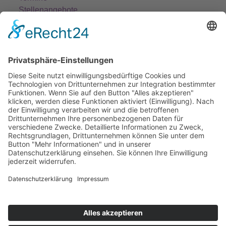
Stellenangebote
Fort- und Weiterbildung
Projekte
Themenfelder
Informationen
Einrichtungen
Ortsvereine
Projekte
Struktur AWO Potsdam
AWO vor Ort
Wer wir sind
Governance & Compliance
Hilfe & Service
Anmelden
Mitglied werden
Kontakt