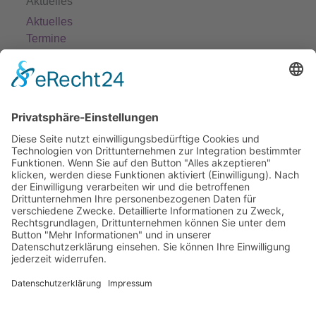
Aktuelles
Aktuelles
Termine
Stellenangebote
Fort- und Weiterbildung
Projekte
Themenfelder
Informationen
Einrichtungen
Ortsvereine
Projekte
Struktur AWO Potsdam
AWO vor Ort
Wer wir sind
Governance & Compliance
Hilfe & Service
Anmelden