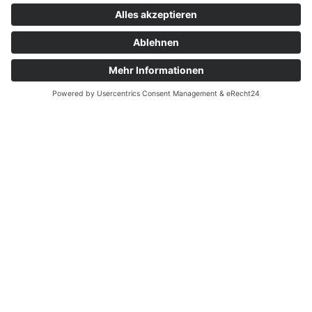
Mitglied werden
Kontakt
Inhaltsverzeichnis
Bedienhilfen
Suche
Links
AWO Jobportal
AWO Ehrenamt Portal
AWO Schulgesundheitsfachkräfte
AWO Bundesverband
AWO International
AWO Pflegeberatung
AWO Junge Plattform
AWO Kulturhaus Babelsberg
Arbeit mit Behinderung
AWO Büro Kindermut
Kulturland Brandenburg