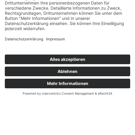
Projekte
Themenfelder
Informationen
Einrichtungen
Ortsvereine
Projekte
Struktur AWO Potsdam
AWO vor Ort
Wer wir sind
Governance & Compliance
Hilfe & Service
Anmelden
Mitglied werden
Kontakt
Inhaltsverzeichnis
Bedienhilfen
Suche