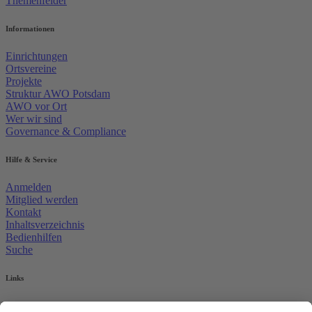
Themenfelder
Informationen
Einrichtungen
Ortsvereine
Projekte
Struktur AWO Potsdam
AWO vor Ort
Wer wir sind
Governance & Compliance
Hilfe & Service
Anmelden
Mitglied werden
Kontakt
Inhaltsverzeichnis
Bedienhilfen
Suche
Links
AWO Jobportal