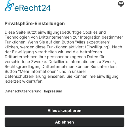
AWO Ehrenamt Portal
AWO Schulgesundheitsfachkräfte
AWO Bundesverband
AWO International
AWO Pflegeberatung
AWO Junge Plattform
AWO Kulturhaus Babelsberg
Arbeit mit Behinderung
AWO Büro Kindermut
Kulturland Brandenburg
AWO Selbsthilfe
AWO eLearning
Kultur für JEDEN
AWO 1plus9
Dachverband Freie Suchtselbsthilfe
© 1990 - 2026 Arbeiterwohlfahrt Bezirksverband Potsdam e. V.
Impressum
|
Datenschutz
|
Barrierefreiheitserklärung
Jobportal
Mutige Mutmacher*innen gesucht!